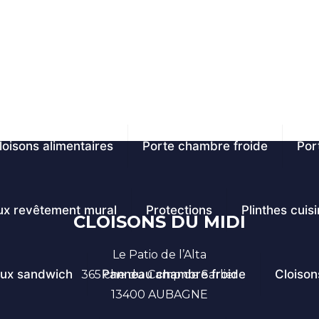
loisons alimentaires
Porte chambre froide
Por
x revêtement mural
Protections
Plinthes cuis
CLOISONS DU MIDI
Le Patio de l’Alta
ux sandwich
Panneau chambre froide
Cloison
365 che du Camp de Sarlier
13400 AUBAGNE