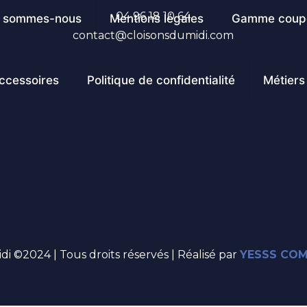
04 96 18 10 64
i sommes-nous
Mentions légales
Gamme coupe
contact@cloisonsdumidi.com
ccessoires
Politique de confidentialité
Métiers
di ©2024 | Tous droits réservés | Réalisé par
YESSS CO