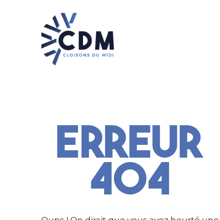
Erreur
404
Oups ! On dirait que vous avez heurté une