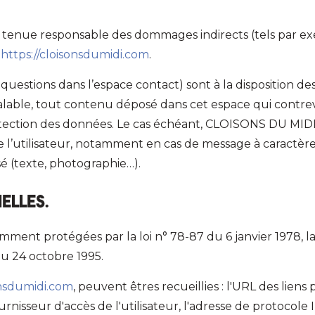
tenue responsable des dommages indirects (tels par e
e
https://cloisonsdumidi.com
.
s questions dans l’espace contact) sont à la disposition d
able, tout contenu déposé dans cet espace qui contrevie
 protection des données. Le cas échéant, CLOISONS DU MIDI
e l’utilisateur, notamment en cas de message à caractère 
sé (texte, photographie…).
elles.
ent protégées par la loi n° 78-87 du 6 janvier 1978, la l
u 24 octobre 1995.
onsdumidi.com
, peuvent êtres recueillies : l'URL des liens 
ournisseur d'accès de l'utilisateur, l'adresse de protocole I